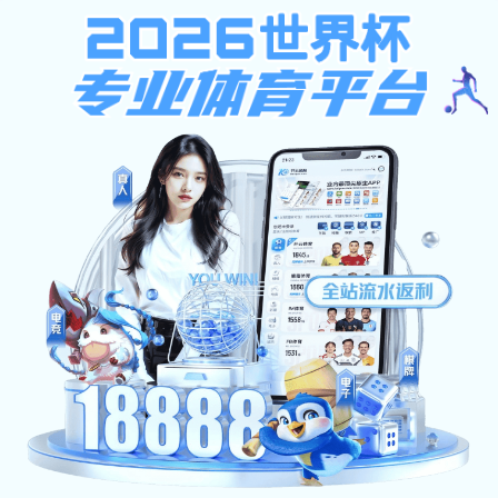
注册入口
NG体育
—— 比赛数据