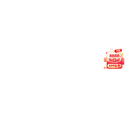
这也是一次难得的人生体验，让他们能够以更开阔、
更包容心态去面对未来挑战。
4、未来展望与期待
随着新主帅李昂及其外籍助理团队逐渐进入状态，人
们对吉林男篮未来的发展充满期待。在即将到来的赛
季中，如何充分发挥这支充满潜力的新阵容，将是检
验这一切努力成效的重要标准。倘若能迅速调整好状
态，有望在竞争激烈的联赛中打响名号。
同时，在新体制下，年轻球员获得锻炼机会也愈加增
多，他们可以通过参与高水平赛事不断积累经验，提
高自身竞技水平。这不仅有利于个人成长，也为球队
长远发展储备人才，实现良性循环。此外，如果新战
略能够顺利实施，不排除在不久之后看到吉林男篮冲