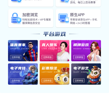
此外，李昂也明确了自己的长期目标：不仅希望在短
期内改善吉林男篮目前的问题，更希望能培养出一批
核心球员，实现可持续发展。在他看来，这样才能真
正提升球队在联赛中的竞争力，使吉林男篮成为争冠
热门之一。
2、外教助教团队介绍
随着李昂上任，外教助教团队也同时成立，这一举措
受到了各方关注。这个团队由多位来自不同国家和地
区的篮球专家组成，他们各自具备丰富的篮球知识和
实践经验，为吉林男篮注入了新的活力。外籍助教们
不仅能够提供更先进、科学的方法，还能引导球员扩
大国际视野，提高他们对比赛不同风格理解。
例如，一位来自欧洲篮球强国的助理教练将负责防守