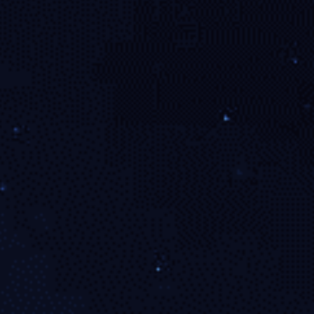
droid 全平台兼容
表同步展示
网页版入口
深度解读