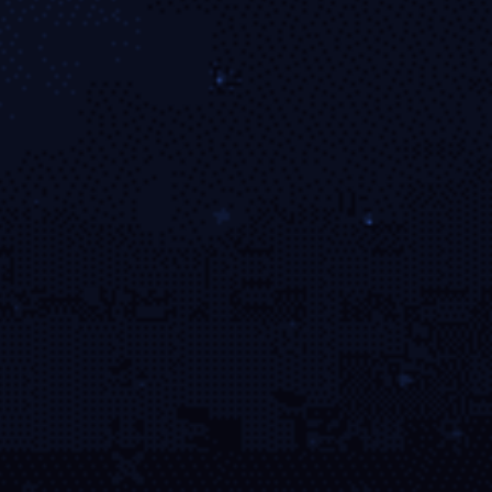
术值得中
阿斯报道皇马计划明年回购科莫并
美媒
希望其再...
误联手
日本队的
本文将围绕“阿斯报道皇马计划明年回购
在一
..
科莫并希望其再留一年”这...
奇的战
查看详情
2026-08-04
查看详情
2026-