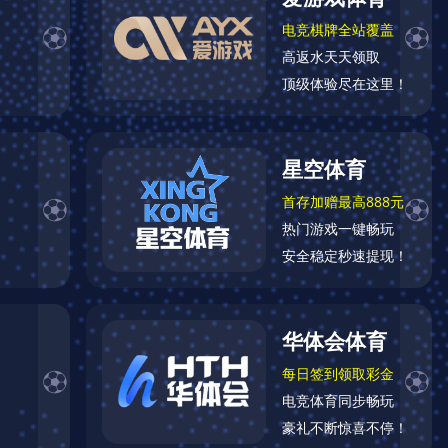
的体育服务。
全年无休客服