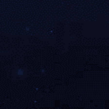
豪回忆留队经历曾请求经纪人
媒体人分析：韩国队的战
箭谈...
国男篮深思...
豪作为华人篮球运动员的代表，曾
在国际篮球舞台上，韩国队和
BA赛场上创造了诸多辉煌。...
战术安排为亚洲球队提供了值得.
-08-07
查看详情
2026-08-05
联系我们
陝西省長沙市中山路402號寫字樓