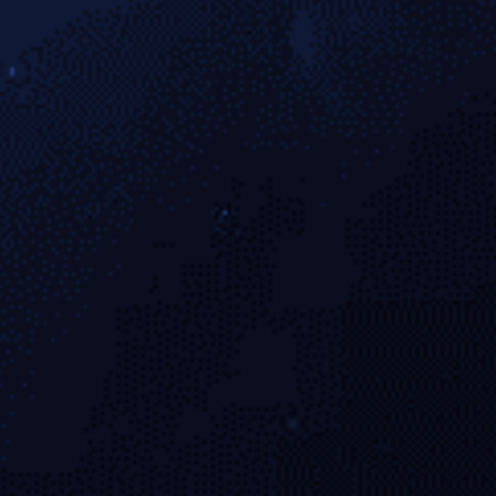
类更清晰，常见问题支持搜索直达。
，支持建议提交与分类响应。
APP，随时掌握赛事
造，NG体育 App 提供高清直播、实时比分、数
务，助您畅享专业体育内容。
响应快速
输，隐私守护