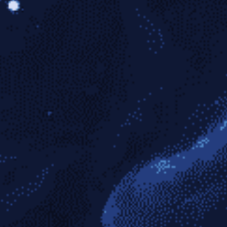
功能模块更新 · 分类查看版本演
功能角度归纳最近多个版本的主要更新内容，便于你快速了解优
赛事推荐
览数据实时同步。
v6.3.0：
基于行为模式的推
用户参与积极性。
v6.2.0：
新增“热投榜”，
能一键直达。
v5.9.2：
话题聚合功能加入
帮助与学习
更流畅。
v6.3.0：
新增“玩法教学专区