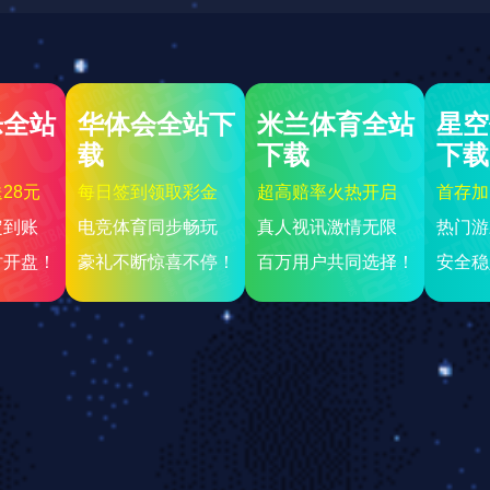
平台定期推出签到抽奖、赛事参与奖
励、节日礼包等多样化用户激励，提
升参与感与平台活跃度，打造更有温
度的服务体系。
高效系统响应
无论是赛事浏览、数据调用或内容切
换，系统响应均保持毫秒级速度，极
大提升使用流畅度，让您高效获取 NG
体育·(中国)官方网站-登录入口 数据资
源。