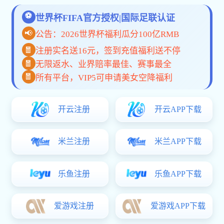
从这里开始
覆盖实时赛事、专业数据、高清视频，
NG体育
APP
与网页版为您提供便捷的体育服务。
APP下载
网页版入口
首页
/
体育报道
/ 正文
2026-06-30 14:07
38 次阅读
在竞争激烈的环境中，防守策略的重要性