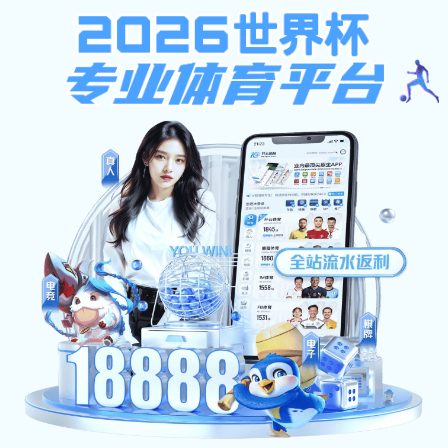
注册入口
NG体育
—— 比赛数据