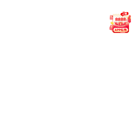
首先，要营造开放、包容、信任的工作氛围，让每位
成员都能自由表达自己的意见和建议。这种良好的沟
通机制，不仅促进了思想碰撞，还增强了员工之间的
相互理解与支持，从而提高了整体团队协作效果。
其次，通过定期组织团建活动，可以进一步增强团队
成员之间的人际关系，使大家更加紧密地团结在一
起。同时，对表现优秀并为团队贡献较大的人给予奖
励，也会激励其他成员努力向上，共同推动团队目标
实现。在此过程中，领导者起到榜样作用，引导全体
成员齐心协力，共克时艰，为公司的稳固发展提供强
大动力。
总结：
综上所述，在竞争日益激烈的大环境下，“防守”已成